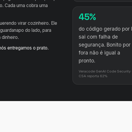
deo. Cada uma cobra uma
45%
erendo virar cozinheiro. Ele
do código gerado por 
 guardanapo do lado, para
sai com falha de
 dinheiro.
segurança. Bonito por
nós entregamos o prato.
fora não é igual a
pronto.
Veracode GenAI Code Security 
CSA reporta 62%