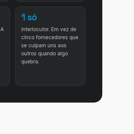
1 só
IA
interlocutor. Em vez de
cinco fornecedores que
se culpam uns aos
outros quando algo
quebra.
·