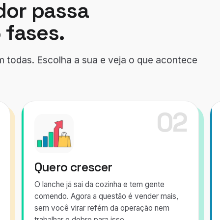
or passa
 fases.
em todas. Escolha a sua e veja o que acontece
02
Quero crescer
O lanche já sai da cozinha e tem gente
comendo. Agora a questão é vender mais,
sem você virar refém da operação nem
trabalhar o dobro para isso.