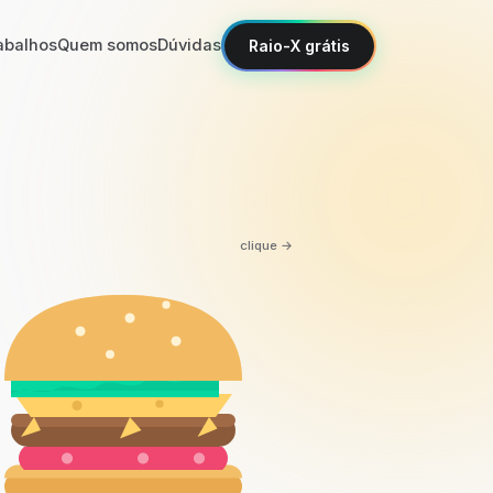
abalhos
Quem somos
Dúvidas
Raio-X grátis
clique →