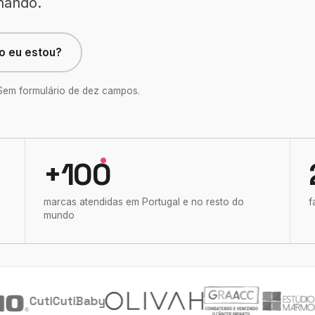
nando.
 eu estou?
 Sem formulário de dez campos.
+100
marcas atendidas em Portugal e no resto do
f
mundo
CutiCutiBaby