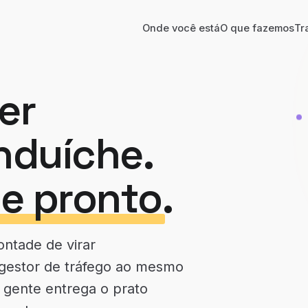
Onde você está
O que fazemos
Tr
er
nduíche.
e pronto
.
ntade de virar
 gestor de tráfego ao mesmo
 gente entrega o prato