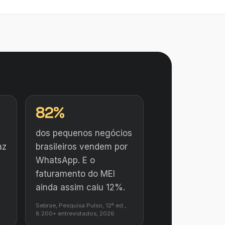
82%
dos pequenos negócios
az
brasileiros vendem por
WhatsApp. E o
faturamento do MEI
ainda assim caiu 12%.
Sebrae, Pesquisa Pulso, 12ª ed.,
8.200+ entrevistados, 2026