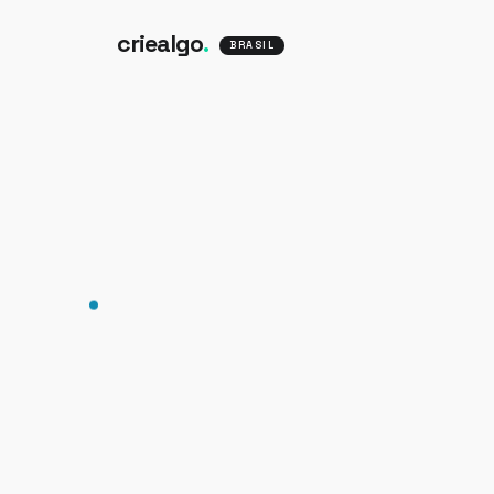
criealgo
.
BRASIL