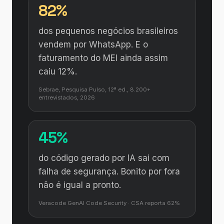
82%
dos pequenos negócios brasileiros
vendem por WhatsApp. E o
faturamento do MEI ainda assim
caiu 12%.
Sebrae, Pesquisa Pulso, 12ª ed., 8.200+
entrevistados, 2026
45%
do código gerado por IA sai com
falha de segurança. Bonito por fora
não é igual a pronto.
Veracode GenAI Code Security · CSA reporta 62%