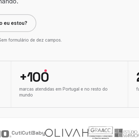
nando.
 eu estou?
 Sem formulário de dez campos.
+100
marcas atendidas em Portugal e no resto do
f
mundo
CutiCutiBaby