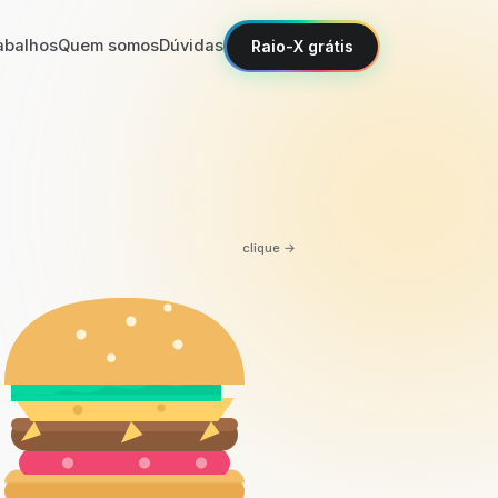
abalhos
Quem somos
Dúvidas
Raio-X grátis
clique →