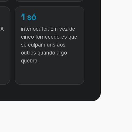
1 só
IA
interlocutor. Em vez de
cinco fornecedores que
se culpam uns aos
outros quando algo
quebra.
·