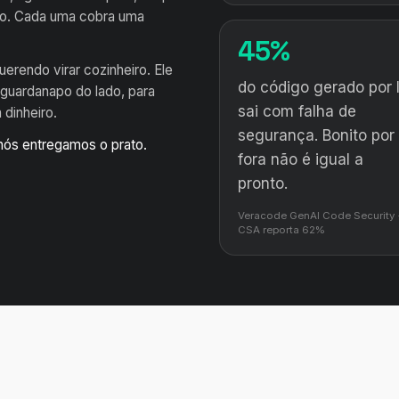
deo. Cada uma cobra uma
45%
erendo virar cozinheiro. Ele
do código gerado por 
 guardanapo do lado, para
sai com falha de
 dinheiro.
segurança. Bonito por
nós entregamos o prato.
fora não é igual a
pronto.
Veracode GenAI Code Security 
CSA reporta 62%