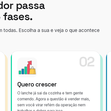
or passa
 fases.
em todas. Escolha a sua e veja o que acontece
02
Quero crescer
O lanche já sai da cozinha e tem gente
comendo. Agora a questão é vender mais,
sem você virar refém da operação nem
trabalhar o dobro para isso.