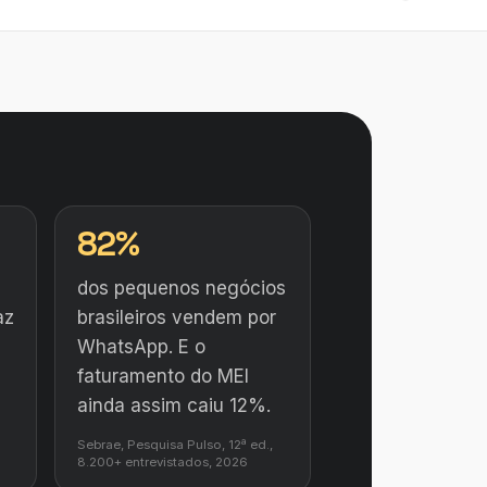
82%
dos pequenos negócios
az
brasileiros vendem por
WhatsApp. E o
faturamento do MEI
ainda assim caiu 12%.
Sebrae, Pesquisa Pulso, 12ª ed.,
8.200+ entrevistados, 2026