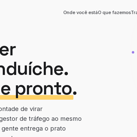
Onde você está
O que fazemos
Tr
er
nduíche.
e pronto
.
ntade de virar
 gestor de tráfego ao mesmo
 gente entrega o prato