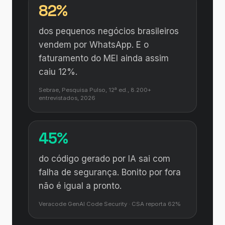
82%
dos pequenos negócios brasileiros
vendem por WhatsApp. E o
faturamento do MEI ainda assim
caiu 12%.
Sebrae, Pesquisa Pulso, 12ª ed., 8.200+
entrevistados, 2026
45%
do código gerado por IA sai com
falha de segurança. Bonito por fora
não é igual a pronto.
Veracode GenAI Code Security · CSA reporta 62%