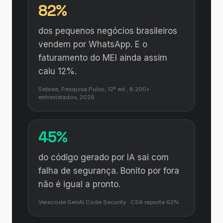
82%
dos pequenos negócios brasileiros
vendem por WhatsApp. E o
faturamento do MEI ainda assim
caiu 12%.
Sebrae, Pesquisa Pulso, 12ª ed., 8.200+
entrevistados, 2026
45%
do código gerado por IA sai com
falha de segurança. Bonito por fora
não é igual a pronto.
Veracode GenAI Code Security · CSA reporta 62%