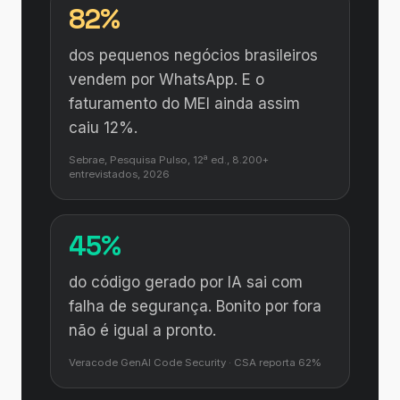
82%
dos pequenos negócios brasileiros
vendem por WhatsApp. E o
faturamento do MEI ainda assim
caiu 12%.
Sebrae, Pesquisa Pulso, 12ª ed., 8.200+
entrevistados, 2026
45%
do código gerado por IA sai com
falha de segurança. Bonito por fora
não é igual a pronto.
Veracode GenAI Code Security · CSA reporta 62%