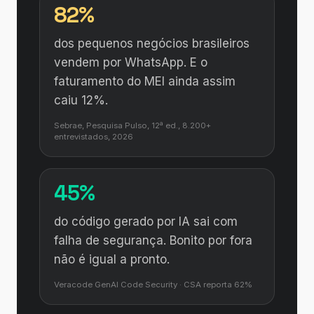
82%
dos pequenos negócios brasileiros
vendem por WhatsApp. E o
faturamento do MEI ainda assim
caiu 12%.
Sebrae, Pesquisa Pulso, 12ª ed., 8.200+
entrevistados, 2026
45%
do código gerado por IA sai com
falha de segurança. Bonito por fora
não é igual a pronto.
Veracode GenAI Code Security · CSA reporta 62%