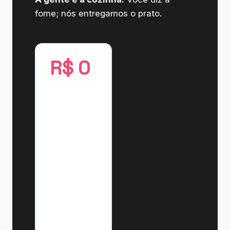
fome; nós entregamos o prato.
R$ 0
é o que a
ferramenta
mais cara
do mundo
faz pelo
seu caixa
enquanto
ninguém a
implementa
direito.