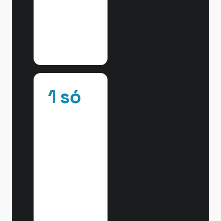
pronto.
Veracode GenAI
Code Security ·
CSA reporta
62%
1 só
interlocutor.
Em vez de
cinco
fornecedores
que se
culpam
uns aos
outros