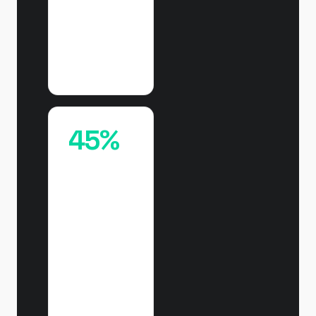
Sebrae,
Pesquisa Pulso,
12ª ed., 8.200+
entrevistados,
2026
45%
do código
gerado por
IA sai com
falha de
segurança.
Bonito por
fora não é
igual a